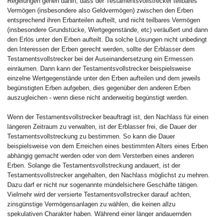
Regelungen gehen dahin, dass der Testamentsvollstrecker teilbares
Vermögen (insbesondere also Geldvermögen) zwischen den Erben
entsprechend ihren Erbanteilen aufteilt, und nicht teilbares Vermögen
(insbesondere Grundstücke, Wertgegenstände, etc) veräußert und dann
den Erlös unter den Erben aufteilt. Da solche Lösungen nicht unbedingt
den Interessen der Erben gerecht werden, sollte der Erblasser dem
Testamentsvollstrecker bei der Auseinandersetzung ein Ermessen
einräumen. Dann kann der Testamentsvollstrecker beispielsweise
einzelne Wertgegenstände unter den Erben aufteilen und dem jeweils
begünstigten Erben aufgeben, dies gegenüber den anderen Erben
auszugleichen - wenn diese nicht anderweitig begünstigt werden.
Wenn der Testamentsvollstrecker beauftragt ist, den Nachlass für einen
längeren Zeitraum zu verwalten, ist der Erblasser frei, die Dauer der
Testamentsvollstreckung zu bestimmen. So kann die Dauer
beispielsweise von dem Erreichen eines bestimmten Alters eines Erben
abhängig gemacht werden oder von dem Versterben eines anderen
Erben. Solange die Testamentsvollstreckung andauert, ist der
Testamentsvollstrecker angehalten, den Nachlass möglichst zu mehren.
Dazu darf er nicht nur sogenannte mündelsichere Geschäfte tätigen.
Vielmehr wird der versierte Testamentsvollstrecker darauf achten,
zinsgünstige Vermögensanlagen zu wählen, die keinen allzu
spekulativen Charakter haben. Während einer länger andauernden